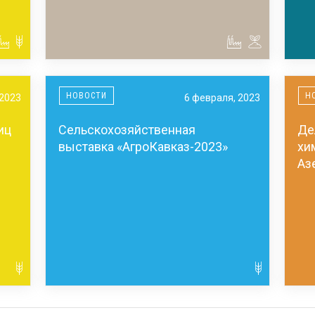
НОВОСТИ
Н
 2023
6 февраля, 2023
иц
Сельскохозяйственная
Де
выставка «АгроКавказ-2023»
хи
Аз