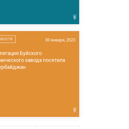
ОВОСТИ
30 января, 2023
легация Буйского
мического завода посетила
ербайджан