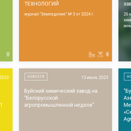
ТЕХНОЛОГИЙ
за
журнал "Земледелие" № 3 от 2024 г.
26 
хим
мом
НОВОСТИ
Н
 2023
13 июня, 2023
Буйский химический завод на
"Б
"Белорусской
Аз
1
агропромышленной неделе"
Ме
«С
Ag