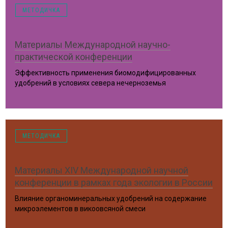
МЕТОДИЧКА
Материалы Международной научно-
практической конференции
Эффективность применения биомодифицированных
удобрений в условиях севера нечерноземья
Курск, 2017 год
МЕТОДИЧКА
Материалы XIV Международной научной
конференции в рамках года экологии в России
Влияние органоминеральных удобрений на содержание
микроэлементов в викоовсяной смеси