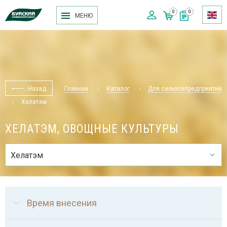
0
0
МЕНЮ
Назад
Главная
Каталог
Для сельхозпредприятий
Хелатэм
ХЕЛАТЭМ, ОВОЩНЫЕ КУЛЬТУРЫ
Хелатэм
Время внесения