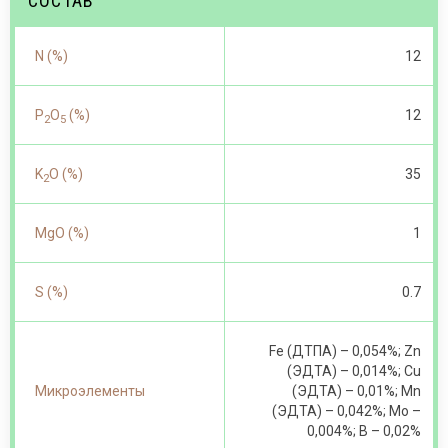
СОСТАВ
N (%)
12
P
O
(%)
12
2
5
K
O (%)
35
2
MgO (%)
1
S (%)
0.7
Fe (ДТПА) – 0,054%; Zn
(ЭДТА) – 0,014%; Cu
Микроэлементы
(ЭДТА) – 0,01%; Mn
(ЭДТА) – 0,042%; Mo –
0,004%; B – 0,02%