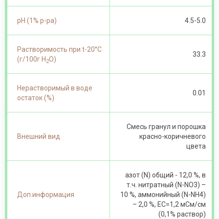
pH (1% p-pa)
4.5-5.0
Растворимость при t-20°С
33.3
(г/100г Н
О)
2
Нерастворимый в воде
0.01
остаток (%)
Смесь гранул и порошка
Внешний вид
красно-коричневого
цвета
азот (N) общий - 12,0 %, в
т.ч. нитратный (N-NО3) –
Доп.информация
10 %, аммонийный (N-NH4)
– 2,0 %, ЕС=1,2 мСм/см
(0,1% раствор)